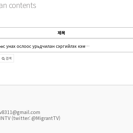
an contents
제목
өс унах ослоос урьдчилан сэргийлэх кэм…
검색
ntv8311@gmail.com
(twitter: @MigrantTV)