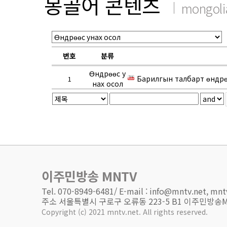
몽골어 콘텐츠
mongoli
번호
분류
Өндрөөс у
Барилгын талбарт өндрө
1
нах осол
이주민방송 MNTV
Tel. 070-8949-6481/ E-mail : info@mntv.net, m
주소 서울특별시 구로구 오류동 223-5 B1 이주민방송MNTV 
Copyright (c) 2021 mntv.net. All rights reserved.