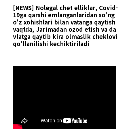
[NEWS] Nolegal chet elliklar, Covid-
19ga qarshi emlanganlaridan so'ng
o'z xohishlari bilan vatanga qaytish
vaqtda, Jarimadan ozod etish va da
vlatga qaytib kira olmaslik cheklovi
qo'llanilishi kechiktiriladi