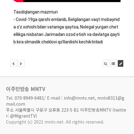
Tasdiqlangan mazmun

- Covid-19ga qarshi emlanib, Belgilangan vaqt mobaynid
a o'z xohishi bilan vataniga qaytsa, Nolegal yurgan chet 
ellikga nisbatan Jarimadan ozod etish va davlatga qayti
b kira olmaslik cheklovi qo'llanilishi kechiktiriladi
이주민방송 MNTV
Tel. 070-8949-6481/ E-mail : info@mntv.net, mntv8311@g
mail.com
주소 서울특별시 구로구 오류동 223-5 B1 이주민방송MNTV (twitte
r: @MigrantTV)
Copyright (c) 2021 mntv.net. All rights reserved.