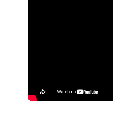
Each year, about 100 deaths occur due to indust
How can we prevent accidents like being caught