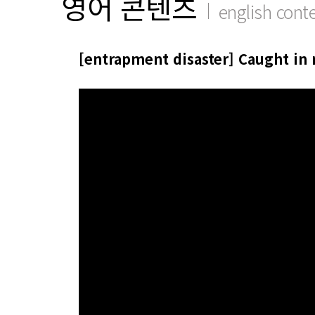
영어 콘텐츠
english cont
[entrapment disaster] Caught in