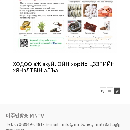
ХӨДӨӨ aЖ axyЙ, ОЙН xopИo ЦЗЗРИЙН
xЯНaЛТБlН aЛЪa
이주민방송 MNTV
Tel. 070-8949-6481/ E-mail : info@mntv.net, mntv8311@g