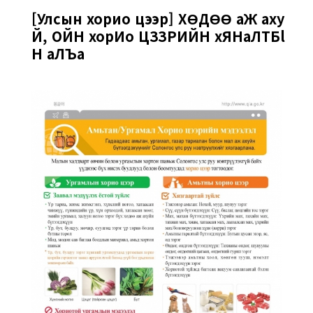
[Улсын хорио цээр] ХӨДӨӨ aЖ axy
Й, ОЙН xopИo ЦЗЗРИЙН xЯНaЛТБl
Н aЛЪa