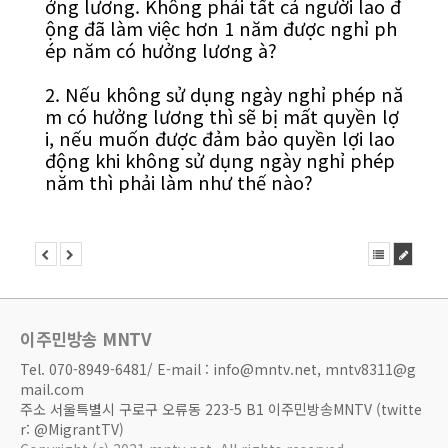
ởng lương. Không phải tất cả người lao đ
ộng đã làm việc hơn 1 năm được nghỉ ph
ép năm có hưởng lương à?
2. Nếu không sử dụng ngày nghỉ phép nă
m có hưởng lương thì sẽ bị mất quyền lợ
i, nếu muốn được đảm bảo quyền lợi lao
động khi không sử dụng ngày nghỉ phép
năm thì phải làm như thế nào?
이주민방송 MNTV
Tel. 070-8949-6481/ E-mail : info@mntv.net, mntv8311@g
mail.com
주소 서울특별시 구로구 오류동 223-5 B1 이주민방송MNTV (twitte
r: @MigrantTV)