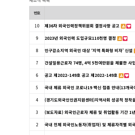
새소식 목록
번호
10
제36차 외국인력정책위원회 결정사항 공고
9
2023년 외국인력 도입규모110천명 결정
8
인구감소지역 외국인 대상 ‘지역 특화형 비자’ 신설
7
건설일용근로자 74명, 4억 5천여만원을 체불한 사
6
공고 제2022–149호 공고 제2022–149호
5
국내 체류 외국인 코로나19 백신 접종 안내(13개국
4
(경기도외국인인권지원센터)지역사회 성공적 정착을
3
(보도자료) 외국인근로자 체류 및 취업활동 기간 1년
2
국내 전체 외국인노동자(취업자) 및 체류자격별 외